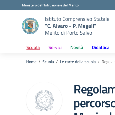
Vai ai contenuti
Vai al menu di navigazione
Vai al footer
Ministero dell'Istruzione e del Merito
Istituto Comprensivo Statale
"C. Alvaro - P. Megali"
Melito di Porto Salvo
Scuola
Servizi
Novità
Didattica
Home
Scuola
Le carte della scuola
Regolam
Regolam
percorso