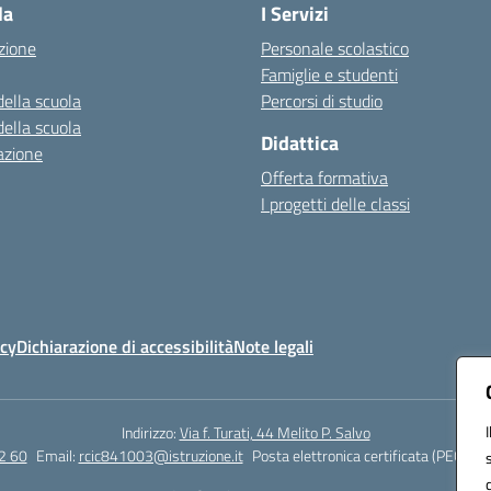
la
I Servizi
zione
Personale scolastico
Famiglie e studenti
della scuola
Percorsi di studio
della scuola
Didattica
azione
Offerta formativa
I progetti delle classi
icy
Dichiarazione di accessibilità
Note legali
Indirizzo:
Via f. Turati, 44 Melito P. Salvo
2 60
Email:
rcic841003@istruzione.it
Posta elettronica certificata (PEC):
rc