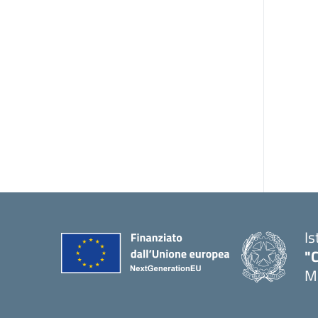
Is
"C
Me
— 