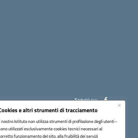
Seguici su:
Cookies e altri strumenti di tracciamento
Il nostro Istituto non utilizza strumenti di profilazione degli utenti -
ic841003@pec.istruzione.it
sono utilizzati esclusivamente cookies tecnici necessari al
corretto funzionamento del sito, alla fruibilità dei servizi