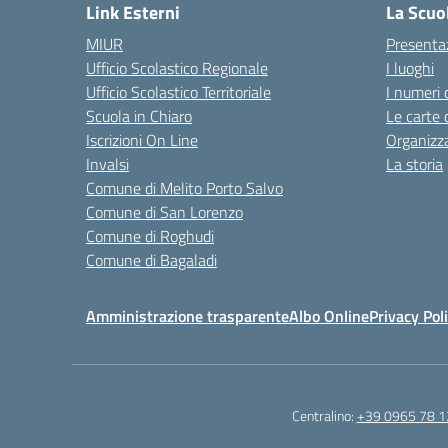
Link Esterni
La Scuo
MIUR
Presenta
Ufficio Scolastico Regionale
I luoghi
Ufficio Scolastico Territoriale
I numeri 
Scuola in Chiaro
Le carte 
Iscrizioni On Line
Organizz
Invalsi
La storia
Comune di Melito Porto Salvo
Comune di San Lorenzo
Comune di Roghudi
Comune di Bagaladi
Amministrazione trasparente
Albo Online
Privacy Pol
Centralino:
+39 0965 78 1