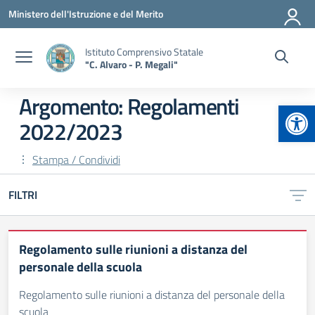
Vai ai contenuti
Vai al menu di navigazione
Vai al footer
Ministero dell'Istruzione e del Merito
Istituto Comprensivo Statale
"C. Alvaro - P. Megali"
Argomento: Regolamenti
Apr
2022/2023
Stampa / Condividi
FILTRI
Regolamento sulle riunioni a distanza del
personale della scuola
Regolamento sulle riunioni a distanza del personale della
scuola