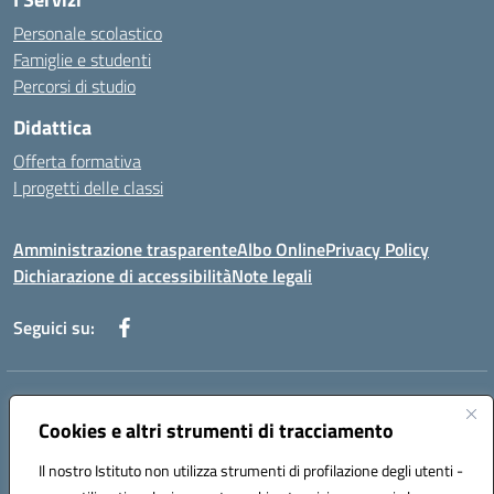
Personale scolastico
Famiglie e studenti
Percorsi di studio
Didattica
Offerta formativa
I progetti delle classi
Amministrazione trasparente
Albo Online
Privacy Policy
Dichiarazione di accessibilità
Note legali
Seguici su:
Indirizzo:
Via f. Turati, 44 Melito P. Salvo
Centralino:
Cookies e altri strumenti di tracciamento
+39 0965 78 12 60
Email:
rcic841003@istruzione.it
Posta elettronica certificata (PEC):
rcic841003@pec.istruzione.it
Il nostro Istituto non utilizza strumenti di profilazione degli utenti -
Codice fiscale: 92034530805