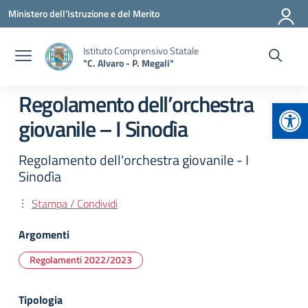
Vai ai contenuti
Vai al menu di navigazione
Vai al footer
Ministero dell'Istruzione e del Merito
Istituto Comprensivo Statale
"C. Alvaro - P. Megali"
Regolamento dell’orchestra
Apr
giovanile – I Sinodìa
Regolamento dell'orchestra giovanile - I
Sinodìa
Stampa / Condividi
Argomenti
Regolamenti 2022/2023
Tipologia