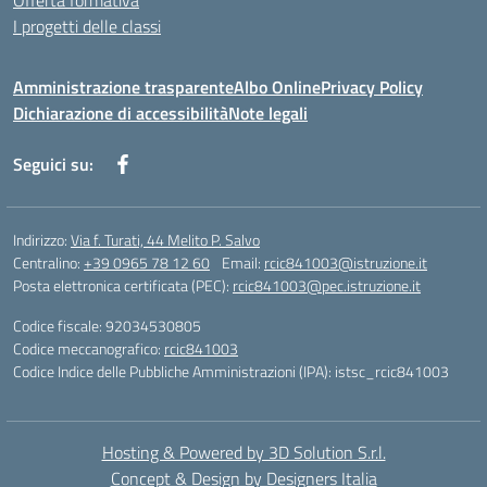
Offerta formativa
I progetti delle classi
Amministrazione trasparente
Albo Online
Privacy Policy
Dichiarazione di accessibilità
Note legali
Seguici su:
Indirizzo:
Via f. Turati, 44 Melito P. Salvo
Centralino:
+39 0965 78 12 60
Email:
rcic841003@istruzione.it
Posta elettronica certificata (PEC):
rcic841003@pec.istruzione.it
Codice fiscale: 92034530805
Codice meccanografico:
rcic841003
Codice Indice delle Pubbliche Amministrazioni (IPA): istsc_rcic841003
Hosting & Powered by 3D Solution S.r.l.
Concept & Design by Designers Italia