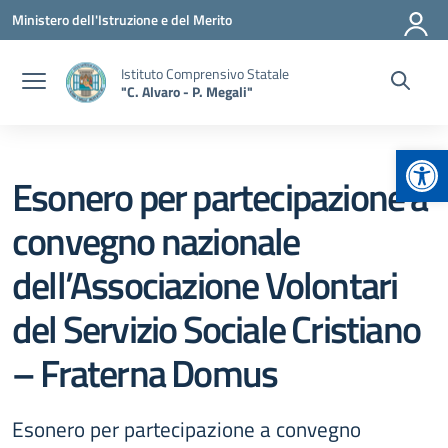
Vai ai contenuti
Vai al menu di navigazione
Vai al footer
Ministero dell'Istruzione e del Merito
Istituto Comprensivo Statale
"C. Alvaro - P. Megali"
Apr
Esonero per partecipazione a
convegno nazionale
dell’Associazione Volontari
del Servizio Sociale Cristiano
– Fraterna Domus
Esonero per partecipazione a convegno