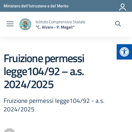
Vai ai contenuti
Vai al menu di navigazione
Vai al footer
Ministero dell'Istruzione e del Merito
Istituto Comprensivo Statale
"C. Alvaro - P. Megali"
Apr
Fruizione permessi
legge104/92 – a.s.
2024/2025
Fruizione permessi legge104/92 - a.s.
2024/2025