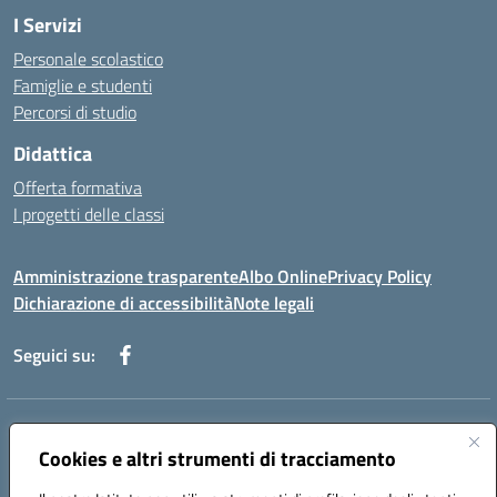
I Servizi
Personale scolastico
Famiglie e studenti
Percorsi di studio
Didattica
Offerta formativa
I progetti delle classi
Amministrazione trasparente
Albo Online
Privacy Policy
Dichiarazione di accessibilità
Note legali
Seguici su:
Indirizzo:
Via f. Turati, 44 Melito P. Salvo
Centralino:
Cookies e altri strumenti di tracciamento
+39 0965 78 12 60
Email:
rcic841003@istruzione.it
Posta elettronica certificata (PEC):
rcic841003@pec.istruzione.it