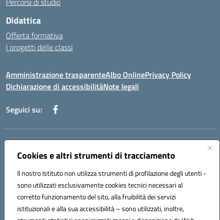
Percorsi di studio
Didattica
Offerta formativa
I progetti delle classi
Amministrazione trasparente
Albo Online
Privacy Policy
Dichiarazione di accessibilità
Note legali
Seguici su:
Indirizzo:
Via f. Turati, 44 Melito P. Salvo
Centralino:
Cookies e altri strumenti di tracciamento
+39 0965 78 12 60
Email:
rcic841003@istruzione.it
Posta elettronica certificata (PEC):
rcic841003@pec.istruzione.it
Il nostro Istituto non utilizza strumenti di profilazione degli utenti -
Codice fiscale: 92034530805
sono utilizzati esclusivamente cookies tecnici necessari al
Codice meccanografico:
rcic841003
corretto funzionamento del sito, alla fruibilità dei servizi
Codice Indice delle Pubbliche Amministrazioni (IPA): istsc_rcic841003
istituzionali e alla sua accessibilità – sono utilizzati, inoltre,