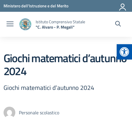
Vai ai contenuti
Vai al menu di navigazione
Vai al footer
Ministero dell'Istruzione e del Merito
Istituto Comprensivo Statale
"C. Alvaro - P. Megali"
Apr
Giochi matematici d’autunno
2024
Giochi matematici d’autunno 2024
Personale scolastico