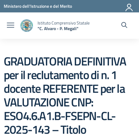
Vai ai contenuti
Vai al menu di navigazione
Vai al footer
Ministero dell'Istruzione e del Merito
Istituto Comprensivo Statale
"C. Alvaro - P. Megali"
GRADUATORIA DEFINITIVA
per il reclutamento di n. 1
docente REFERENTE per la
VALUTAZIONE CNP:
ESO4.6.A1.B-FSEPN-CL-
2025-143 – Titolo