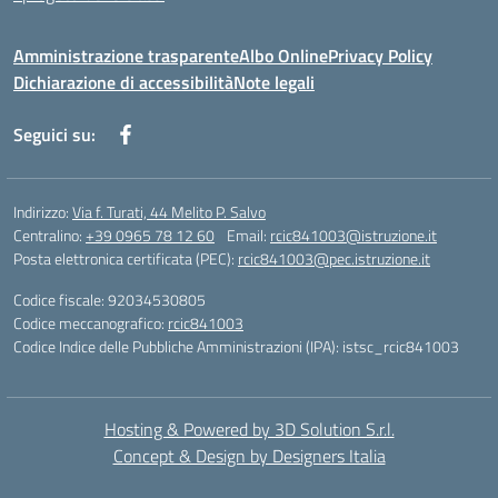
Amministrazione trasparente
Albo Online
Privacy Policy
Dichiarazione di accessibilità
Note legali
Seguici su:
Indirizzo:
Via f. Turati, 44 Melito P. Salvo
Centralino:
+39 0965 78 12 60
Email:
rcic841003@istruzione.it
Posta elettronica certificata (PEC):
rcic841003@pec.istruzione.it
Codice fiscale: 92034530805
Codice meccanografico:
rcic841003
Codice Indice delle Pubbliche Amministrazioni (IPA): istsc_rcic841003
Hosting & Powered by 3D Solution S.r.l.
Concept & Design by Designers Italia