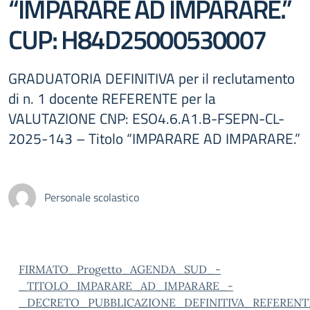
“IMPARARE AD IMPARARE.”
CUP: H84D25000530007
GRADUATORIA DEFINITIVA per il reclutamento
di n. 1 docente REFERENTE per la
VALUTAZIONE CNP: ESO4.6.A1.B-FSEPN-CL-
2025-143 – Titolo “IMPARARE AD IMPARARE.”
Personale scolastico
FIRMATO_Progetto_AGENDA_SUD_-
_TITOLO_IMPARARE_AD_IMPARARE_-
_DECRETO_PUBBLICAZIONE_DEFINITIVA_REFEREN