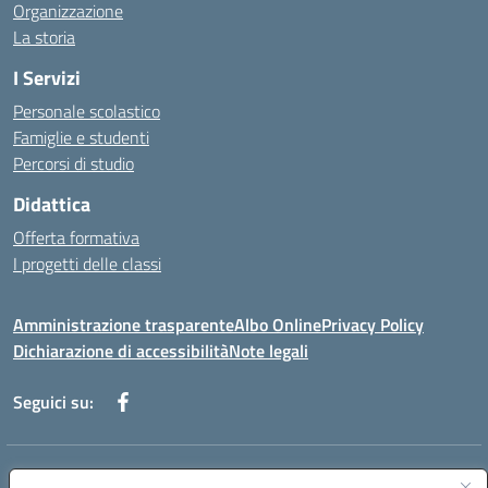
Organizzazione
La storia
I Servizi
Personale scolastico
Famiglie e studenti
Percorsi di studio
Didattica
Offerta formativa
I progetti delle classi
Amministrazione trasparente
Albo Online
Privacy Policy
Dichiarazione di accessibilità
Note legali
Seguici su:
Indirizzo:
Via f. Turati, 44 Melito P. Salvo