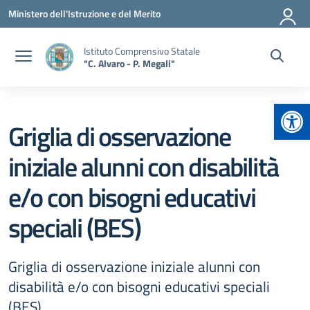
Vai ai contenuti
Vai al menu di navigazione
Vai al footer
Ministero dell'Istruzione e del Merito
Istituto Comprensivo Statale
"C. Alvaro - P. Megali"
Apr
Griglia di osservazione
iniziale alunni con disabilità
e/o con bisogni educativi
speciali (BES)
Griglia di osservazione iniziale alunni con
disabilità e/o con bisogni educativi speciali
(BES)