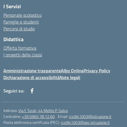
I Servizi
Personale scolastico
Famiglie e studenti
Percorsi di studio
Didattica
Offerta formativa
I progetti delle classi
Amministrazione trasparente
Albo Online
Privacy Policy
Dichiarazione di accessibilità
Note legali
Seguici su:
Indirizzo:
Via f. Turati, 44 Melito P. Salvo
Centralino:
+39 0965 78 12 60
Email:
rcic841003@istruzione.it
Posta elettronica certificata (PEC):
rcic841003@pec.istruzione.it