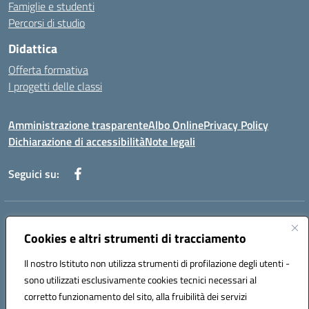
Famiglie e studenti
Percorsi di studio
Didattica
Offerta formativa
I progetti delle classi
Amministrazione trasparente
Albo Online
Privacy Policy
Dichiarazione di accessibilità
Note legali
Seguici su:
Indirizzo:
Via f. Turati, 44 Melito P. Salvo
Centralino:
Cookies e altri strumenti di tracciamento
+39 0965 78 12 60
Email:
rcic841003@istruzione.it
Posta elettronica certificata (PEC):
rcic841003@pec.istruzione.it
Il nostro Istituto non utilizza strumenti di profilazione degli utenti -
Codice fiscale: 92034530805
sono utilizzati esclusivamente cookies tecnici necessari al
Codice meccanografico:
rcic841003
corretto funzionamento del sito, alla fruibilità dei servizi
Codice Indice delle Pubbliche Amministrazioni (IPA): istsc_rcic841003