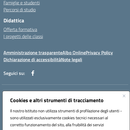
Famiglie e studenti
Percorsi di studio
Didattica
Offerta formativa
I progetti delle classi
Amministrazione trasparente
Albo Online
Privacy Policy
Dichiarazione di accessibilità
Note legali
Seguici su:
Indirizzo:
Via f. Turati, 44 Melito P. Salvo
Centralino:
Cookies e altri strumenti di tracciamento
+39 0965 78 12 60
Email:
rcic841003@istruzione.it
Posta elettronica certificata (PEC):
rcic841003@pec.istruzione.it
Il nostro Istituto non utilizza strumenti di profilazione degli utenti -
Codice fiscale: 92034530805
sono utilizzati esclusivamente cookies tecnici necessari al
Codice meccanografico:
rcic841003
corretto funzionamento del sito, alla fruibilità dei servizi
Codice Indice delle Pubbliche Amministrazioni (IPA): istsc_rcic841003