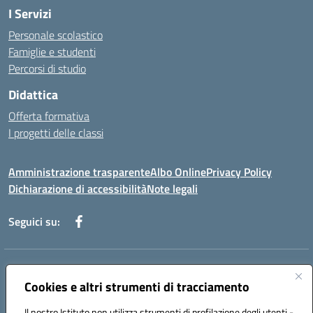
I Servizi
Personale scolastico
Famiglie e studenti
Percorsi di studio
Didattica
Offerta formativa
I progetti delle classi
Amministrazione trasparente
Albo Online
Privacy Policy
Dichiarazione di accessibilità
Note legali
Seguici su:
Indirizzo:
Via f. Turati, 44 Melito P. Salvo
Centralino:
Cookies e altri strumenti di tracciamento
+39 0965 78 12 60
Email:
rcic841003@istruzione.it
Posta elettronica certificata (PEC):
rcic841003@pec.istruzione.it
Il nostro Istituto non utilizza strumenti di profilazione degli utenti -