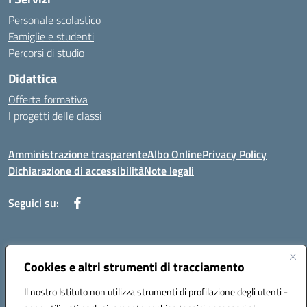
Personale scolastico
Famiglie e studenti
Percorsi di studio
Didattica
Offerta formativa
I progetti delle classi
Amministrazione trasparente
Albo Online
Privacy Policy
Dichiarazione di accessibilità
Note legali
Seguici su:
Indirizzo:
Via f. Turati, 44 Melito P. Salvo
Centralino:
Cookies e altri strumenti di tracciamento
+39 0965 78 12 60
Email:
rcic841003@istruzione.it
Posta elettronica certificata (PEC):
rcic841003@pec.istruzione.it
Il nostro Istituto non utilizza strumenti di profilazione degli utenti -
Codice fiscale: 92034530805