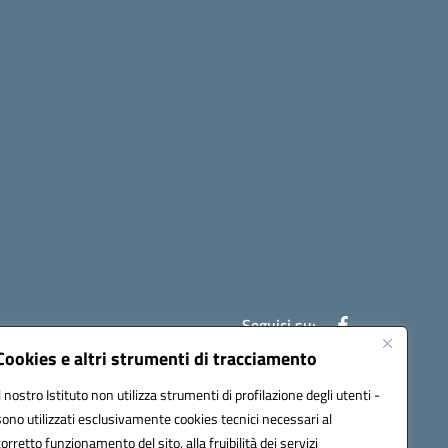
Seguici su:
Cookies e altri strumenti di tracciamento
Il nostro Istituto non utilizza strumenti di profilazione degli utenti -
ic841003@pec.istruzione.it
sono utilizzati esclusivamente cookies tecnici necessari al
corretto funzionamento del sito, alla fruibilità dei servizi