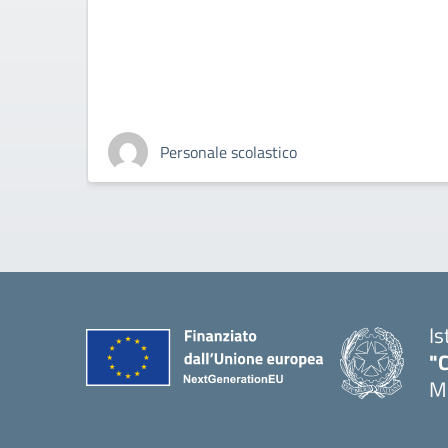
Personale scolastico
Is
"C
Me
— 