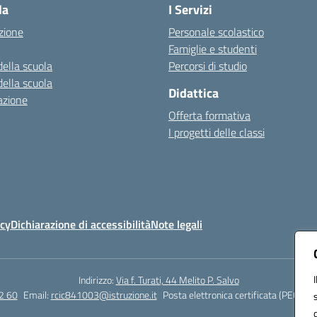
la
I Servizi
zione
Personale scolastico
Famiglie e studenti
della scuola
Percorsi di studio
della scuola
Didattica
azione
Offerta formativa
I progetti delle classi
icy
Dichiarazione di accessibilità
Note legali
Indirizzo:
Via f. Turati, 44 Melito P. Salvo
2 60
Email:
rcic841003@istruzione.it
Posta elettronica certificata (PEC):
rc