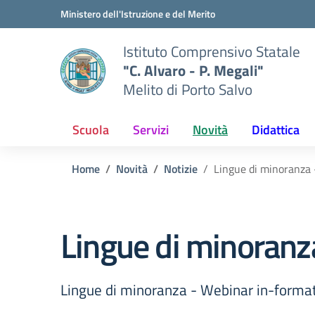
Vai ai contenuti
Vai al menu di navigazione
Vai al footer
Ministero dell'Istruzione e del Merito
Istituto Comprensivo Statale
"C. Alvaro - P. Megali"
Melito di Porto Salvo
Scuola
Servizi
Novità
Didattica
Home
Novità
Notizie
Lingue di minoranza
Lingue di minoranz
Lingue di minoranza - Webinar in-forma