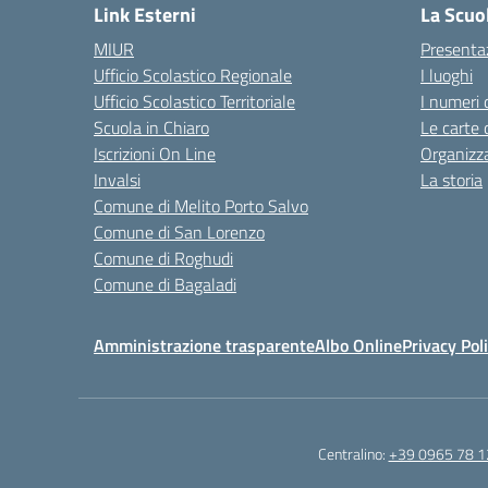
Link Esterni
La Scuo
MIUR
Presenta
Ufficio Scolastico Regionale
I luoghi
Ufficio Scolastico Territoriale
I numeri 
Scuola in Chiaro
Le carte 
Iscrizioni On Line
Organizz
Invalsi
La storia
Comune di Melito Porto Salvo
Comune di San Lorenzo
Comune di Roghudi
Comune di Bagaladi
Amministrazione trasparente
Albo Online
Privacy Pol
Centralino:
+39 0965 78 1