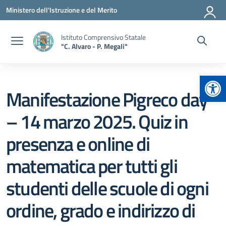
Vai ai contenuti
Vai al menu di navigazione
Vai al footer
Ministero dell'Istruzione e del Merito
Istituto Comprensivo Statale
"C. Alvaro - P. Megali"
Apr
Manifestazione Pigreco day
– 14 marzo 2025. Quiz in
presenza e online di
matematica per tutti gli
studenti delle scuole di ogni
ordine, grado e indirizzo di