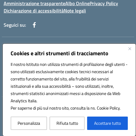
Amministrazione trasparente
Albo Online
Privacy Policy
Dichiarazione di accessibilità
Note legali
Seguici su:
Indirizzo:
Via f. Turati, 44 Melito P. Salvo
Centralino:
Cookies e altri strumenti di tracciamento
+39 0965 78 12 60
Email:
rcic841003@istruzione.it
Posta elettronica certificata (PEC):
rcic841003@pec.istruzione.it
Il nostro Istituto non utilizza strumenti di profilazione degli utenti -
Codice fiscale: 92034530805
sono utilizzati esclusivamente cookies tecnici necessari al
Codice meccanografico:
rcic841003
corretto funzionamento del sito, alla fruibilità dei servizi
Codice Indice delle Pubbliche Amministrazioni (IPA): istsc_rcic841003
istituzionali e alla sua accessibilità – sono utilizzati, inoltre,
strumenti statistici anonimizzati messi a disposizione da Web
Analytics Italia.
Hosting & Powered by 3D Solution S.r.l.
Per saperne di più sul nostro sito, consulta la ns. Cookie Policy.
Concept & Design by Designers Italia
Personalizza
Rifiuta tutto
Accettare tutto