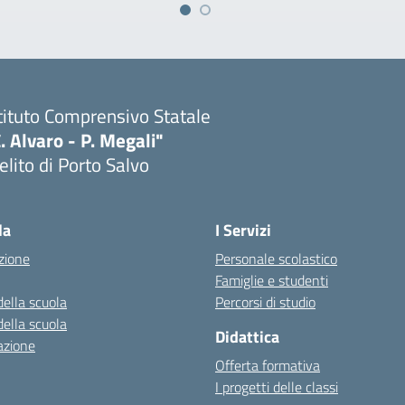
tituto Comprensivo Statale
. Alvaro - P. Megali"
lito di Porto Salvo
Visita la pagina iniziale della scuola
la
I Servizi
zione
Personale scolastico
Famiglie e studenti
della scuola
Percorsi di studio
della scuola
Didattica
azione
Offerta formativa
I progetti delle classi