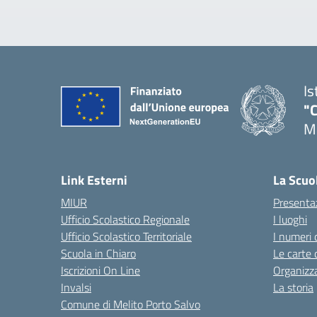
Is
"C
Me
— 
Link Esterni
La Scuo
MIUR
Presenta
Ufficio Scolastico Regionale
I luoghi
Ufficio Scolastico Territoriale
I numeri 
Scuola in Chiaro
Le carte 
Iscrizioni On Line
Organizz
Invalsi
La storia
Comune di Melito Porto Salvo