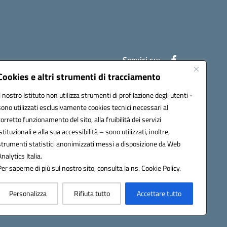
Seguici su:
Cookies e altri strumenti di tracciamento
Il nostro Istituto non utilizza strumenti di profilazione degli utenti -
ic841003@pec.istruzione.it
sono utilizzati esclusivamente cookies tecnici necessari al
corretto funzionamento del sito, alla fruibilità dei servizi
istituzionali e alla sua accessibilità – sono utilizzati, inoltre,
strumenti statistici anonimizzati messi a disposizione da Web
Analytics Italia.
Per saperne di più sul nostro sito, consulta la ns. Cookie Policy.
Personalizza
Rifiuta tutto
Accettare tutto