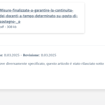
Misure-finalizzate-a-garantire-la-continuita-
dei-docenti-a-tempo-determinato-su-posto-di-
sostegno-_p
pdf - 308 kb
o:
11.03.2025
-
Revisione:
11.03.2025
ove diversamente specificato, questo articolo è stato rilasciato sott