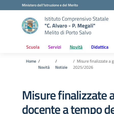
Vai ai contenuti
Vai al menu di navigazione
Vai al footer
Ministero dell'Istruzione e del Merito
Istituto Comprensivo Statale
"C. Alvaro - P. Megali"
Melito di Porto Salvo
Scuola
Servizi
Novità
Didattica
Home
Misure finalizzate a 
Novità
Notizie
2025/2026
Misure finalizzate a
docente a tempo de