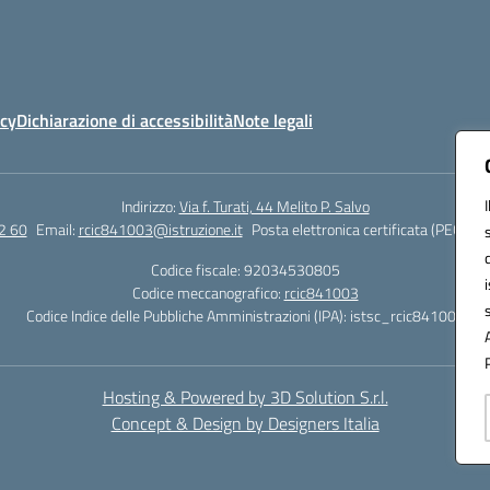
icy
Dichiarazione di accessibilità
Note legali
Indirizzo:
Via f. Turati, 44 Melito P. Salvo
2 60
Email:
rcic841003@istruzione.it
Posta elettronica certificata (PEC):
rc
Codice fiscale: 92034530805
Codice meccanografico:
rcic841003
Codice Indice delle Pubbliche Amministrazioni (IPA): istsc_rcic841003
Hosting & Powered by 3D Solution S.r.l.
Concept & Design by Designers Italia