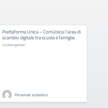
Piattaforma Unica – ComUnica: l’area di
Libr
scambio digitale tra scuola e famiglie
libri d
circolare genitori
Personale scolastico