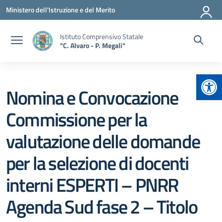
Vai ai contenuti
Vai al menu di navigazione
Vai al footer
Ministero dell'Istruzione e del Merito
Istituto Comprensivo Statale
"C. Alvaro - P. Megali"
Apr
Nomina e Convocazione
Commissione per la
valutazione delle domande
per la selezione di docenti
interni ESPERTI – PNRR
Agenda Sud fase 2 – Titolo