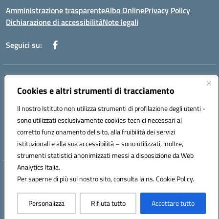
Amministrazione trasparente
Albo Online
Privacy Policy
Dichiarazione di accessibilità
Note legali
Seguici su:
Indirizzo:
Via f. Turati, 44 Melito P. Salvo
Centralino:
Cookies e altri strumenti di tracciamento
+39 0965 78 12 60
Email:
rcic841003@istruzione.it
Posta elettronica certificata (PEC):
rcic841003@pec.istruzione.it
Il nostro Istituto non utilizza strumenti di profilazione degli utenti -
Codice fiscale: 92034530805
sono utilizzati esclusivamente cookies tecnici necessari al
Codice meccanografico:
rcic841003
corretto funzionamento del sito, alla fruibilità dei servizi
Codice Indice delle Pubbliche Amministrazioni (IPA): istsc_rcic841003
istituzionali e alla sua accessibilità – sono utilizzati, inoltre,
strumenti statistici anonimizzati messi a disposizione da Web
Analytics Italia.
Hosting & Powered by 3D Solution S.r.l.
Per saperne di più sul nostro sito, consulta la ns. Cookie Policy.
Concept & Design by Designers Italia
Personalizza
Rifiuta tutto
Accettare tutto