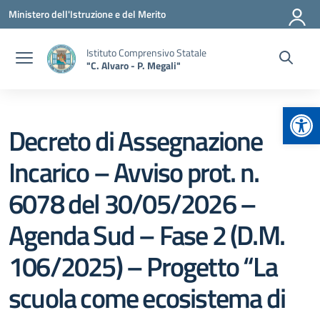
Vai ai contenuti
Vai al menu di navigazione
Vai al footer
Ministero dell'Istruzione e del Merito
Istituto Comprensivo Statale
"C. Alvaro - P. Megali"
Apr
Decreto di Assegnazione
Incarico – Avviso prot. n.
6078 del 30/05/2026 –
Agenda Sud – Fase 2 (D.M.
106/2025) – Progetto “La
scuola come ecosistema di