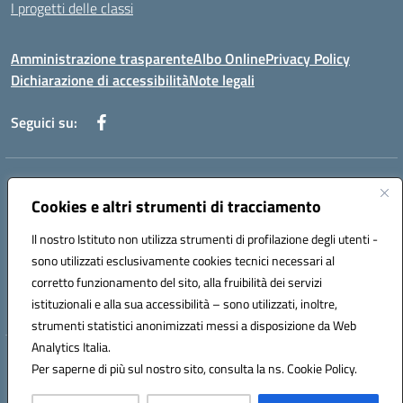
I progetti delle classi
Amministrazione trasparente
Albo Online
Privacy Policy
Dichiarazione di accessibilità
Note legali
Seguici su:
Indirizzo:
Via f. Turati, 44 Melito P. Salvo
Centralino:
Cookies e altri strumenti di tracciamento
+39 0965 78 12 60
Email:
rcic841003@istruzione.it
Posta elettronica certificata (PEC):
rcic841003@pec.istruzione.it
Il nostro Istituto non utilizza strumenti di profilazione degli utenti -
Codice fiscale: 92034530805
sono utilizzati esclusivamente cookies tecnici necessari al
Codice meccanografico:
rcic841003
corretto funzionamento del sito, alla fruibilità dei servizi
Codice Indice delle Pubbliche Amministrazioni (IPA): istsc_rcic841003
istituzionali e alla sua accessibilità – sono utilizzati, inoltre,
strumenti statistici anonimizzati messi a disposizione da Web
Analytics Italia.
Hosting & Powered by 3D Solution S.r.l.
Per saperne di più sul nostro sito, consulta la ns. Cookie Policy.
Concept & Design by Designers Italia