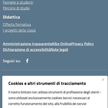
Famiglie e studenti
Percorsi di studio
Didattica
Offerta formativa
I progetti delle classi
Amministrazione trasparente
Albo Online
Privacy Policy
Dichiarazione di accessibilità
Note legali
Seguici su:
Indirizzo:
Via f. Turati, 44 Melito P. Salvo
Centralino:
Cookies e altri strumenti di tracciamento
+39 0965 78 12 60
Email:
rcic841003@istruzione.it
Posta elettronica certificata (PEC):
rcic841003@pec.istruzione.it
Il nostro Istituto non utilizza strumenti di profilazione degli utenti -
Codice fiscale: 92034530805
sono utilizzati esclusivamente cookies tecnici necessari al
Codice meccanografico:
rcic841003
corretto funzionamento del sito, alla fruibilità dei servizi
Codice Indice delle Pubbliche Amministrazioni (IPA): istsc_rcic841003