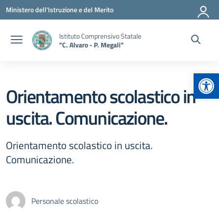
Vai ai contenuti
Vai al menu di navigazione
Vai al footer
Ministero dell'Istruzione e del Merito
Istituto Comprensivo Statale
"C. Alvaro - P. Megali"
Apr
Orientamento scolastico in
uscita. Comunicazione.
Orientamento scolastico in uscita.
Comunicazione.
Personale scolastico