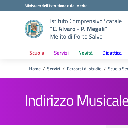
Vai ai contenuti
Vai al menu di navigazione
Vai al footer
Ministero dell'Istruzione e del Merito
Istituto Comprensivo Statale
"C. Alvaro - P. Megali"
Melito di Porto Salvo
Scuola
Servizi
Novità
Didattica
Home
Servizi
Percorsi di studio
Scuola Se
Indirizzo Musical