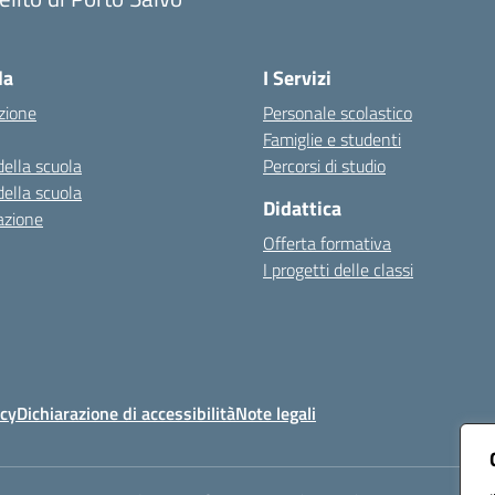
Visita la pagina iniziale della scuola
la
I Servizi
zione
Personale scolastico
Famiglie e studenti
della scuola
Percorsi di studio
della scuola
Didattica
azione
Offerta formativa
I progetti delle classi
icy
Dichiarazione di accessibilità
Note legali