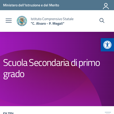
Vai ai contenuti
Vai al menu di navigazione
Vai al footer
Ministero dell'Istruzione e del Merito
Istituto Comprensivo Statale
"C. Alvaro - P. Megali"
Apr
Scuola Secondaria di primo
grado
FILTRI