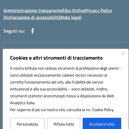
Amministrazione trasparente
Albo Online
Privacy Policy
Dichiarazione di accessibilità
Note legali
Seguici su:
Indirizzo:
Via f. Turati, 44 Melito P. Salvo
Centralino:
Cookies e altri strumenti di tracciamento
+39 0965 78 12 60
Email:
rcic841003@istruzione.it
Posta elettronica certificata (PEC):
rcic841003@pec.istruzione.it
Il nostro Istituto non utilizza strumenti di profilazione degli utenti -
Codice fiscale: 92034530805
sono utilizzati esclusivamente cookies tecnici necessari al
Codice meccanografico:
rcic841003
corretto funzionamento del sito, alla fruibilità dei servizi
Codice Indice delle Pubbliche Amministrazioni (IPA): istsc_rcic841003
istituzionali e alla sua accessibilità – sono utilizzati, inoltre,
strumenti statistici anonimizzati messi a disposizione da Web
Analytics Italia.
Hosting & Powered by 3D Solution S.r.l.
Per saperne di più sul nostro sito, consulta la ns. Cookie Policy.
Concept & Design by Designers Italia
Personalizza
Rifiuta tutto
Accettare tutto