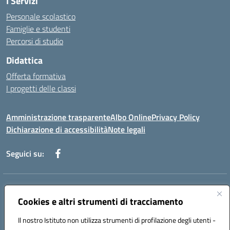
I Servizi
Personale scolastico
Famiglie e studenti
Percorsi di studio
Didattica
Offerta formativa
I progetti delle classi
Amministrazione trasparente
Albo Online
Privacy Policy
Dichiarazione di accessibilità
Note legali
Seguici su:
Indirizzo:
Via f. Turati, 44 Melito P. Salvo
Centralino:
Cookies e altri strumenti di tracciamento
+39 0965 78 12 60
Email:
rcic841003@istruzione.it
Posta elettronica certificata (PEC):
rcic841003@pec.istruzione.it
Il nostro Istituto non utilizza strumenti di profilazione degli utenti -
Codice fiscale: 92034530805