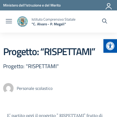
Vai ai contenuti
Vai al menu di navigazione
Vai al footer
Ministero dell'Istruzione e del Merito
Istituto Comprensivo Statale
"C. Alvaro - P. Megali"
Apr
Progetto: “RISPETTAMI”
Progetto: "RISPETTAMI"
Personale scolastico
E’ partito oggi il progetto ” RISPETTAMI” frutto di