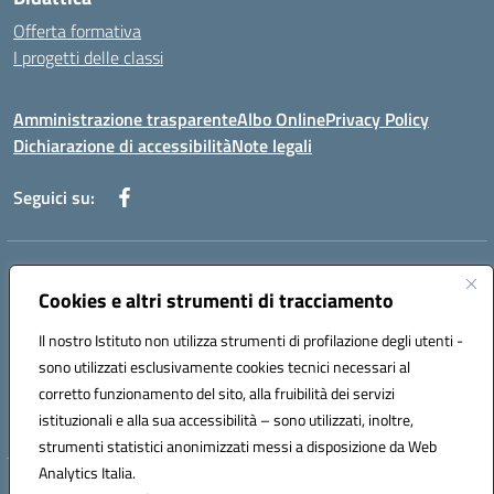
Offerta formativa
I progetti delle classi
Amministrazione trasparente
Albo Online
Privacy Policy
Dichiarazione di accessibilità
Note legali
Seguici su:
Indirizzo:
Via f. Turati, 44 Melito P. Salvo
Centralino:
Cookies e altri strumenti di tracciamento
+39 0965 78 12 60
Email:
rcic841003@istruzione.it
Posta elettronica certificata (PEC):
rcic841003@pec.istruzione.it
Il nostro Istituto non utilizza strumenti di profilazione degli utenti -
Codice fiscale: 92034530805
sono utilizzati esclusivamente cookies tecnici necessari al
Codice meccanografico:
rcic841003
corretto funzionamento del sito, alla fruibilità dei servizi
Codice Indice delle Pubbliche Amministrazioni (IPA): istsc_rcic841003
istituzionali e alla sua accessibilità – sono utilizzati, inoltre,
strumenti statistici anonimizzati messi a disposizione da Web
Analytics Italia.
Hosting & Powered by 3D Solution S.r.l.