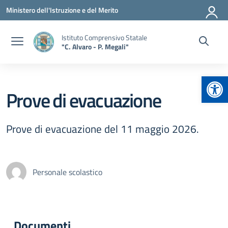
Vai ai contenuti
Vai al menu di navigazione
Vai al footer
Ministero dell'Istruzione e del Merito
Istituto Comprensivo Statale
"C. Alvaro - P. Megali"
Apr
Prove di evacuazione
Prove di evacuazione del 11 maggio 2026.
Personale scolastico
Documenti