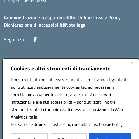
I progetti delle classi
Amministrazione trasparente
Albo Online
Privacy Policy
Dichiarazione di accessibilità
Note legali
Seguici su:
Indirizzo:
Via f. Turati, 44 Melito P. Salvo
Centralino:
Cookies e altri strumenti di tracciamento
+39 0965 78 12 60
Email:
rcic841003@istruzione.it
Posta elettronica certificata (PEC):
rcic841003@pec.istruzione.it
Il nostro Istituto non utilizza strumenti di profilazione degli utenti -
Codice fiscale: 92034530805
sono utilizzati esclusivamente cookies tecnici necessari al
Codice meccanografico:
rcic841003
corretto funzionamento del sito, alla fruibilità dei servizi
Codice Indice delle Pubbliche Amministrazioni (IPA): istsc_rcic841003
istituzionali e alla sua accessibilità – sono utilizzati, inoltre,
strumenti statistici anonimizzati messi a disposizione da Web
Analytics Italia.
Hosting & Powered by 3D Solution S.r.l.
Per saperne di più sul nostro sito, consulta la ns. Cookie Policy.
Concept & Design by Designers Italia