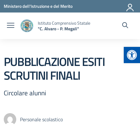
Vai ai contenuti
Vai al menu di navigazione
Vai al footer
Ministero dell'Istruzione e del Merito
Istituto Comprensivo Statale
"C. Alvaro - P. Megali"
Apr
PUBBLICAZIONE ESITI
SCRUTINI FINALI
Circolare alunni
Personale scolastico