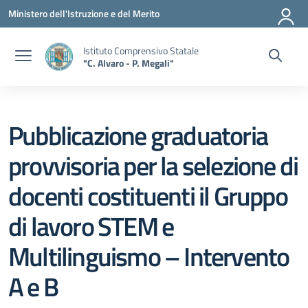
Vai ai contenuti
Vai al menu di navigazione
Vai al footer
Ministero dell'Istruzione e del Merito
Istituto Comprensivo Statale
"C. Alvaro - P. Megali"
Pubblicazione graduatoria
provvisoria per la selezione di
docenti costituenti il Gruppo
di lavoro STEM e
Multilinguismo – Intervento
A e B