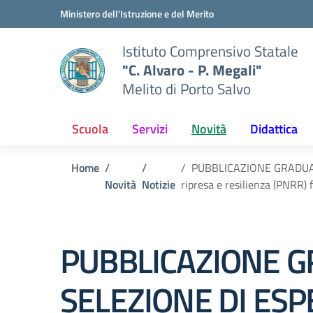
Vai ai contenuti
Vai al menu di navigazione
Vai al footer
Ministero dell'Istruzione e del Merito
Istituto Comprensivo Statale
"C. Alvaro - P. Megali"
Melito di Porto Salvo
Scuola
Servizi
Novità
Didattica
Home
PUBBLICAZIONE GRADUAT
Novità
Notizie
ripresa e resilienza (PNRR)
PUBBLICAZIONE G
SELEZIONE DI ESP