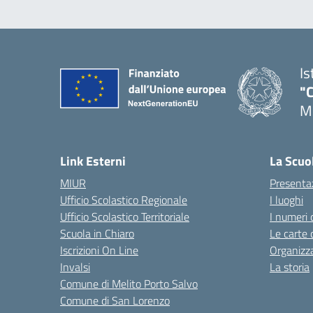
Is
"C
Me
— 
Link Esterni
La Scuo
MIUR
Presenta
Ufficio Scolastico Regionale
I luoghi
Ufficio Scolastico Territoriale
I numeri 
Scuola in Chiaro
Le carte 
Iscrizioni On Line
Organizz
Invalsi
La storia
Comune di Melito Porto Salvo
Comune di San Lorenzo