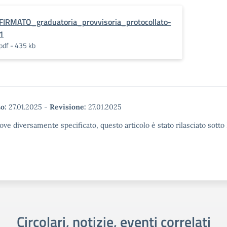
FIRMATO_graduatoria_provvisoria_protocollato-
1
pdf - 435 kb
o:
27.01.2025
-
Revisione:
27.01.2025
ove diversamente specificato, questo articolo è stato rilasciato sott
Circolari, notizie, eventi correlati