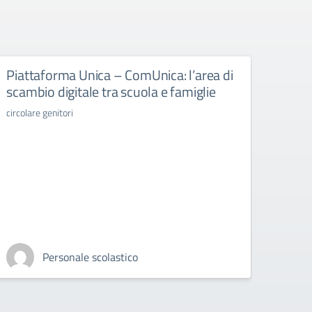
Piattaforma Unica – ComUnica: l’area di
Libr
scambio digitale tra scuola e famiglie
libri d
circolare genitori
Personale scolastico