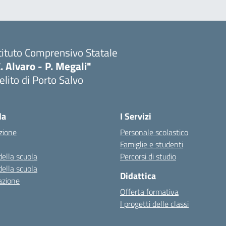
tituto Comprensivo Statale
. Alvaro - P. Megali"
lito di Porto Salvo
Visita la pagina iniziale della scuola
la
I Servizi
zione
Personale scolastico
Famiglie e studenti
della scuola
Percorsi di studio
della scuola
Didattica
azione
Offerta formativa
I progetti delle classi