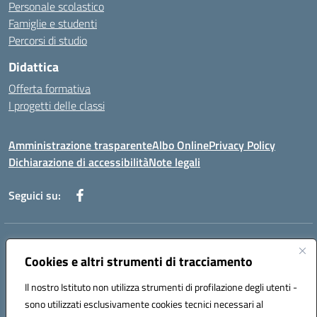
Personale scolastico
Famiglie e studenti
Percorsi di studio
Didattica
Offerta formativa
I progetti delle classi
Amministrazione trasparente
Albo Online
Privacy Policy
Dichiarazione di accessibilità
Note legali
Seguici su:
Indirizzo:
Via f. Turati, 44 Melito P. Salvo
Centralino:
Cookies e altri strumenti di tracciamento
+39 0965 78 12 60
Email:
rcic841003@istruzione.it
Posta elettronica certificata (PEC):
rcic841003@pec.istruzione.it
Il nostro Istituto non utilizza strumenti di profilazione degli utenti -
Codice fiscale: 92034530805
sono utilizzati esclusivamente cookies tecnici necessari al
Codice meccanografico:
rcic841003