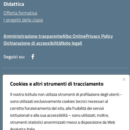
Didattica
Offerta formativa
I progetti delle classi
Amministrazione trasparente
Albo Online
Privacy Policy
Dichiarazione di accessibilità
Note legali
Seguici su:
Indirizzo:
Via f. Turati, 44 Melito P. Salvo
Centralino:
Cookies e altri strumenti di tracciamento
+39 0965 78 12 60
Email:
rcic841003@istruzione.it
Posta elettronica certificata (PEC):
rcic841003@pec.istruzione.it
Il nostro Istituto non utilizza strumenti di profilazione degli utenti -
Codice fiscale: 92034530805
sono utilizzati esclusivamente cookies tecnici necessari al
Codice meccanografico:
rcic841003
corretto funzionamento del sito, alla fruibilità dei servizi
Codice Indice delle Pubbliche Amministrazioni (IPA): istsc_rcic841003
istituzionali e alla sua accessibilità – sono utilizzati, inoltre,
strumenti statistici anonimizzati messi a disposizione da Web
Analytics Italia.