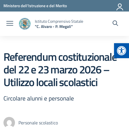
Vai ai contenuti
Vai al menu di navigazione
Vai al footer
Ministero dell'Istruzione e del Merito
Istituto Comprensivo Statale
"C. Alvaro - P. Megali"
Apr
Referendum costituzionale
del 22 e 23 marzo 2026 –
Utilizzo locali scolastici
Circolare alunni e personale
Personale scolastico