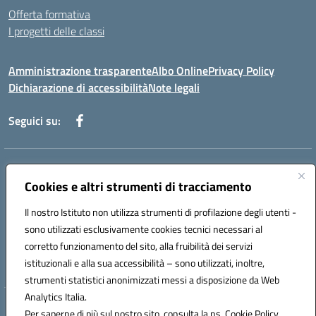
Offerta formativa
I progetti delle classi
Amministrazione trasparente
Albo Online
Privacy Policy
Dichiarazione di accessibilità
Note legali
Seguici su:
Indirizzo:
Via f. Turati, 44 Melito P. Salvo
Centralino:
Cookies e altri strumenti di tracciamento
+39 0965 78 12 60
Email:
rcic841003@istruzione.it
Posta elettronica certificata (PEC):
rcic841003@pec.istruzione.it
Il nostro Istituto non utilizza strumenti di profilazione degli utenti -
Codice fiscale: 92034530805
sono utilizzati esclusivamente cookies tecnici necessari al
Codice meccanografico:
rcic841003
corretto funzionamento del sito, alla fruibilità dei servizi
Codice Indice delle Pubbliche Amministrazioni (IPA): istsc_rcic841003
istituzionali e alla sua accessibilità – sono utilizzati, inoltre,
strumenti statistici anonimizzati messi a disposizione da Web
Analytics Italia.
Hosting & Powered by 3D Solution S.r.l.
Per saperne di più sul nostro sito, consulta la ns. Cookie Policy.