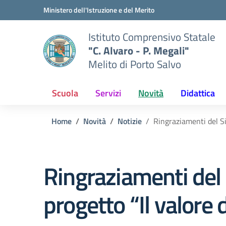
Vai ai contenuti
Vai al menu di navigazione
Vai al footer
Ministero dell'Istruzione e del Merito
Istituto Comprensivo Statale
"C. Alvaro - P. Megali"
Melito di Porto Salvo
Scuola
Servizi
Novità
Didattica
Home
Novità
Notizie
Ringraziamenti del Sig
Ringraziamenti del S
progetto “Il valore 