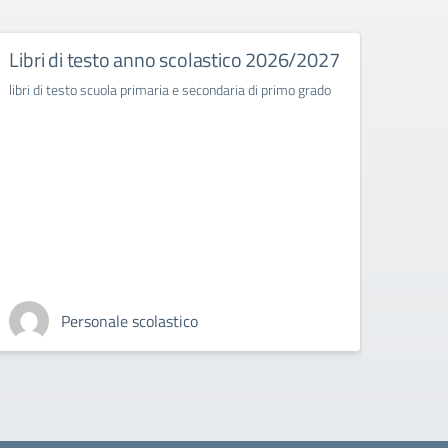
Libri di testo anno scolastico 2026/2027
Decr
Comm
libri di testo scuola primaria e secondaria di primo grado
class
Ples
Seco
“Cor
(RC)
di R
202
Circola
Personale scolastico