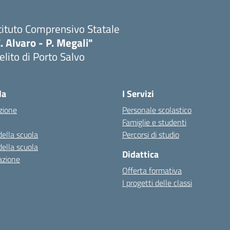
tituto Comprensivo Statale
. Alvaro - P. Megali"
lito di Porto Salvo
Visita la pagina iniziale della scuola
la
I Servizi
zione
Personale scolastico
Famiglie e studenti
della scuola
Percorsi di studio
della scuola
Didattica
azione
Offerta formativa
I progetti delle classi