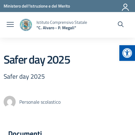
Vai ai contenuti
Vai al menu di navigazione
Vai al footer
Ministero dell'Istruzione e del Merito
Istituto Comprensivo Statale
"C. Alvaro - P. Megali"
Apr
Safer day 2025
Safer day 2025
Personale scolastico
Documenti