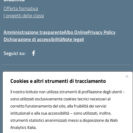
Offerta formativa
I progetti delle classi
Amministrazione trasparente
Albo Online
Privacy Policy
Dichiarazione di accessibilità
Note legali
Seguici su:
Indirizzo:
Via f. Turati, 44 Melito P. Salvo
Centralino:
Cookies e altri strumenti di tracciamento
+39 0965 78 12 60
Email:
rcic841003@istruzione.it
Posta elettronica certificata (PEC):
rcic841003@pec.istruzione.it
Il nostro Istituto non utilizza strumenti di profilazione degli utenti -
Codice fiscale: 92034530805
sono utilizzati esclusivamente cookies tecnici necessari al
Codice meccanografico:
rcic841003
corretto funzionamento del sito, alla fruibilità dei servizi
Codice Indice delle Pubbliche Amministrazioni (IPA): istsc_rcic841003
istituzionali e alla sua accessibilità – sono utilizzati, inoltre,
strumenti statistici anonimizzati messi a disposizione da Web
Analytics Italia.
Hosting & Powered by 3D Solution S.r.l.