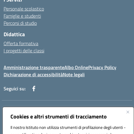
Personale scolastico
Famiglie e studenti
Percorsi di studio
Didattica
Offerta formativa
I progetti delle classi
Amministrazione trasparente
Albo Online
Privacy Policy
Dichiarazione di accessibilità
Note legali
Seguici su:
Indirizzo:
Via f. Turati, 44 Melito P. Salvo
Centralino:
Cookies e altri strumenti di tracciamento
+39 0965 78 12 60
Email:
rcic841003@istruzione.it
Posta elettronica certificata (PEC):
rcic841003@pec.istruzione.it
Il nostro Istituto non utilizza strumenti di profilazione degli utenti -
Codice fiscale: 92034530805