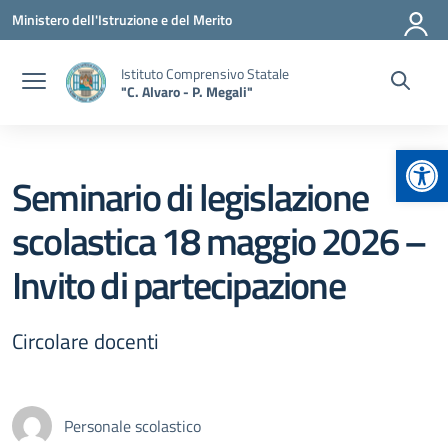
Vai ai contenuti
Vai al menu di navigazione
Vai al footer
Ministero dell'Istruzione e del Merito
Istituto Comprensivo Statale
"C. Alvaro - P. Megali"
Apr
Seminario di legislazione
scolastica 18 maggio 2026 –
Invito di partecipazione
Circolare docenti
Personale scolastico