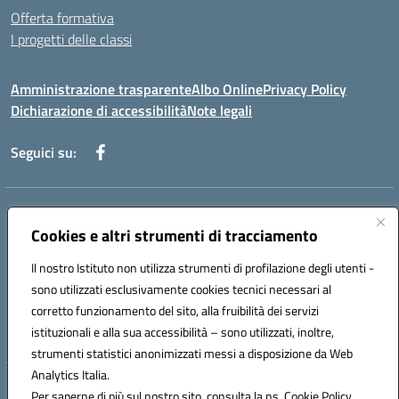
Offerta formativa
I progetti delle classi
Amministrazione trasparente
Albo Online
Privacy Policy
Dichiarazione di accessibilità
Note legali
Seguici su:
Indirizzo:
Via f. Turati, 44 Melito P. Salvo
Centralino:
Cookies e altri strumenti di tracciamento
+39 0965 78 12 60
Email:
rcic841003@istruzione.it
Posta elettronica certificata (PEC):
rcic841003@pec.istruzione.it
Il nostro Istituto non utilizza strumenti di profilazione degli utenti -
Codice fiscale: 92034530805
sono utilizzati esclusivamente cookies tecnici necessari al
Codice meccanografico:
rcic841003
corretto funzionamento del sito, alla fruibilità dei servizi
Codice Indice delle Pubbliche Amministrazioni (IPA): istsc_rcic841003
istituzionali e alla sua accessibilità – sono utilizzati, inoltre,
strumenti statistici anonimizzati messi a disposizione da Web
Analytics Italia.
Hosting & Powered by 3D Solution S.r.l.
Per saperne di più sul nostro sito, consulta la ns. Cookie Policy.