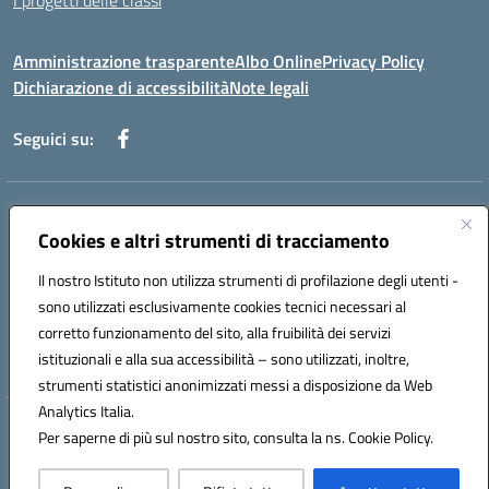
I progetti delle classi
Amministrazione trasparente
Albo Online
Privacy Policy
Dichiarazione di accessibilità
Note legali
Seguici su:
Indirizzo:
Via f. Turati, 44 Melito P. Salvo
Centralino:
Cookies e altri strumenti di tracciamento
+39 0965 78 12 60
Email:
rcic841003@istruzione.it
Posta elettronica certificata (PEC):
rcic841003@pec.istruzione.it
Il nostro Istituto non utilizza strumenti di profilazione degli utenti -
Codice fiscale: 92034530805
sono utilizzati esclusivamente cookies tecnici necessari al
Codice meccanografico:
rcic841003
corretto funzionamento del sito, alla fruibilità dei servizi
Codice Indice delle Pubbliche Amministrazioni (IPA): istsc_rcic841003
istituzionali e alla sua accessibilità – sono utilizzati, inoltre,
strumenti statistici anonimizzati messi a disposizione da Web
Analytics Italia.
Hosting & Powered by 3D Solution S.r.l.
Per saperne di più sul nostro sito, consulta la ns. Cookie Policy.
Concept & Design by Designers Italia