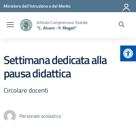
Vai ai contenuti
Vai al menu di navigazione
Vai al footer
Ministero dell'Istruzione e del Merito
Istituto Comprensivo Statale
"C. Alvaro - P. Megali"
Apr
Settimana dedicata alla
pausa didattica
Circolare docenti
Personale scolastico