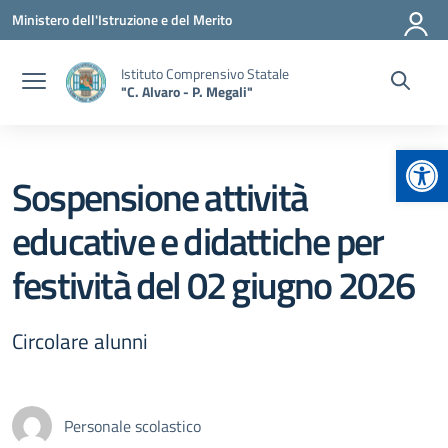
Vai ai contenuti
Vai al menu di navigazione
Vai al footer
Ministero dell'Istruzione e del Merito
Istituto Comprensivo Statale
"C. Alvaro - P. Megali"
Apr
Sospensione attività
educative e didattiche per
festività del 02 giugno 2026
Circolare alunni
Personale scolastico