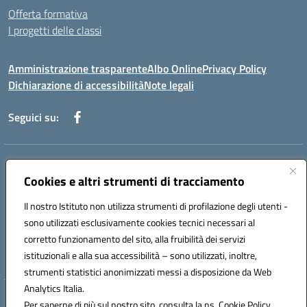
Offerta formativa
I progetti delle classi
Amministrazione trasparente
Albo Online
Privacy Policy
Dichiarazione di accessibilità
Note legali
Seguici su:
Indirizzo:
Via f. Turati, 44 Melito P. Salvo
Centralino:
Cookies e altri strumenti di tracciamento
+39 0965 78 12 60
Email:
rcic841003@istruzione.it
Posta elettronica certificata (PEC):
rcic841003@pec.istruzione.it
Il nostro Istituto non utilizza strumenti di profilazione degli utenti -
Codice fiscale: 92034530805
sono utilizzati esclusivamente cookies tecnici necessari al
Codice meccanografico:
rcic841003
corretto funzionamento del sito, alla fruibilità dei servizi
Codice Indice delle Pubbliche Amministrazioni (IPA): istsc_rcic841003
istituzionali e alla sua accessibilità – sono utilizzati, inoltre,
strumenti statistici anonimizzati messi a disposizione da Web
Analytics Italia.
Hosting & Powered by 3D Solution S.r.l.
Per saperne di più sul nostro sito, consulta la ns. Cookie Policy.