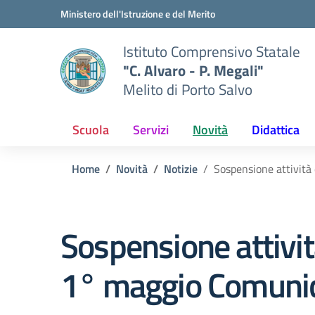
Vai ai contenuti
Vai al menu di navigazione
Vai al footer
Ministero dell'Istruzione e del Merito
Istituto Comprensivo Statale
"C. Alvaro - P. Megali"
Melito di Porto Salvo
Scuola
Servizi
Novità
Didattica
Home
Novità
Notizie
Sospensione attività
Sospensione attività
1° maggio Comuni