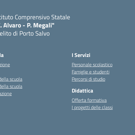
tituto Comprensivo Statale
. Alvaro - P. Megali"
lito di Porto Salvo
Visita la pagina iniziale della scuola
la
I Servizi
zione
Personale scolastico
Famiglie e studenti
della scuola
Percorsi di studio
della scuola
Didattica
azione
Offerta formativa
I progetti delle classi