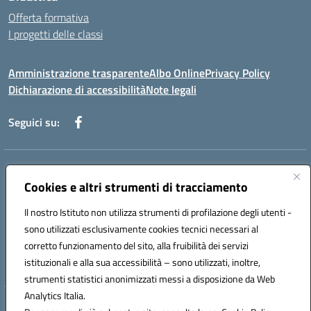
Offerta formativa
I progetti delle classi
Amministrazione trasparente
Albo Online
Privacy Policy
Dichiarazione di accessibilità
Note legali
Seguici su:
Indirizzo:
Via f. Turati, 44 Melito P. Salvo
Centralino:
Cookies e altri strumenti di tracciamento
+39 0965 78 12 60
Email:
rcic841003@istruzione.it
Posta elettronica certificata (PEC):
rcic841003@pec.istruzione.it
Il nostro Istituto non utilizza strumenti di profilazione degli utenti -
Codice fiscale: 92034530805
sono utilizzati esclusivamente cookies tecnici necessari al
Codice meccanografico:
rcic841003
corretto funzionamento del sito, alla fruibilità dei servizi
Codice Indice delle Pubbliche Amministrazioni (IPA): istsc_rcic841003
istituzionali e alla sua accessibilità – sono utilizzati, inoltre,
strumenti statistici anonimizzati messi a disposizione da Web
Analytics Italia.
Hosting & Powered by 3D Solution S.r.l.