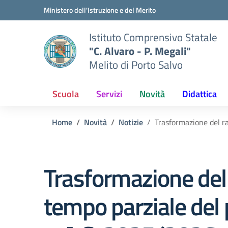
Vai ai contenuti
Vai al menu di navigazione
Vai al footer
Ministero dell'Istruzione e del Merito
Istituto Comprensivo Statale
"C. Alvaro - P. Megali"
Melito di Porto Salvo
Scuola
Servizi
Novità
Didattica
Home
Novità
Notizie
Trasformazione del r
Trasformazione del
tempo parziale del 