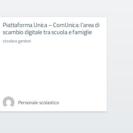
Piattaforma Unica – ComUnica: l’area di
Libr
scambio digitale tra scuola e famiglie
libri d
circolare genitori
Personale scolastico