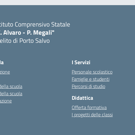
tituto Comprensivo Statale
. Alvaro - P. Megali"
lito di Porto Salvo
Visita la pagina iniziale della scuola
la
I Servizi
zione
Personale scolastico
Famiglie e studenti
della scuola
Percorsi di studio
della scuola
Didattica
azione
Offerta formativa
I progetti delle classi