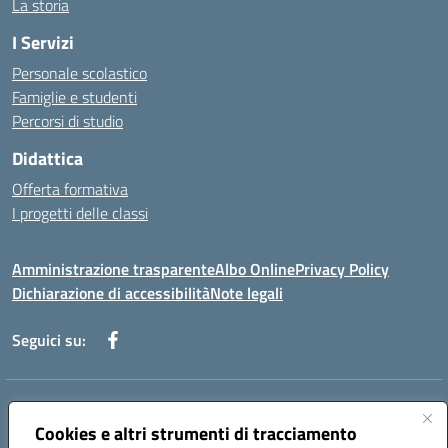
La storia
I Servizi
Personale scolastico
Famiglie e studenti
Percorsi di studio
Didattica
Offerta formativa
I progetti delle classi
Amministrazione trasparente
Albo Online
Privacy Policy
Dichiarazione di accessibilità
Note legali
Seguici su:
Indirizzo:
Via f. Turati, 44 Melito P. Salvo
Centralino:
Cookies e altri strumenti di tracciamento
+39 0965 78 12 60
Email:
rcic841003@istruzione.it