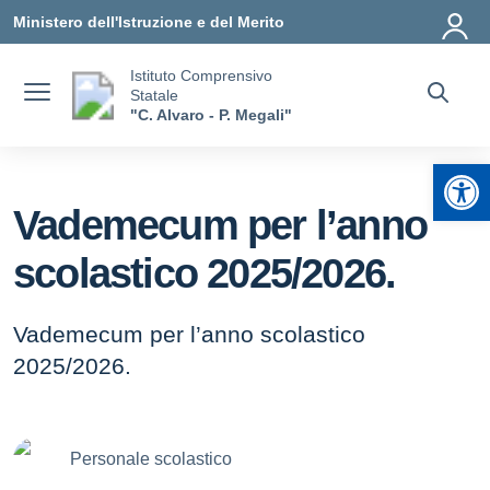
Vai ai contenuti
Vai al menu di navigazione
Vai al footer
Ministero dell'Istruzione e del Merito
Istituto Comprensivo
Statale
"C. Alvaro - P. Megali"
Apr
Vademecum per l’anno
scolastico 2025/2026.
Vademecum per l’anno scolastico
2025/2026.
Personale scolastico