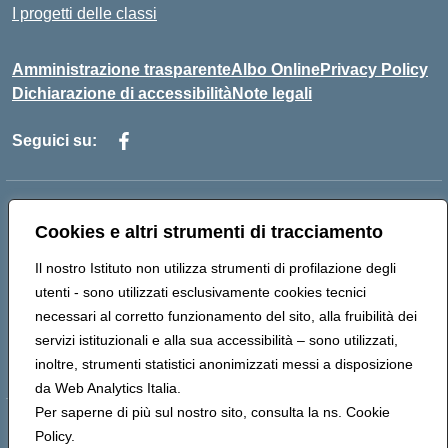
I progetti delle classi
Amministrazione trasparente
Albo Online
Privacy Policy
Dichiarazione di accessibilità
Note legali
Seguici su:
Indirizzo:
Via f. Turati, 44 Melito P. Salvo
Cookies e altri strumenti di tracciamento
Centralino:
+39 0965 78 12 60
Email:
rcic841003@istruzione.it
Posta elettronica certificata (PEC):
rcic841003@pec.istruzione.it
Il nostro Istituto non utilizza strumenti di profilazione degli
Codice fiscale: 92034530805
utenti - sono utilizzati esclusivamente cookies tecnici
Codice meccanografico:
rcic841003
necessari al corretto funzionamento del sito, alla fruibilità dei
Codice Indice delle Pubbliche Amministrazioni (IPA):
servizi istituzionali e alla sua accessibilità – sono utilizzati,
istsc_rcic841003
inoltre, strumenti statistici anonimizzati messi a disposizione
da Web Analytics Italia.
Per saperne di più sul nostro sito, consulta la ns. Cookie
Hosting & Powered by 3D Solution S.r.l.
Policy.