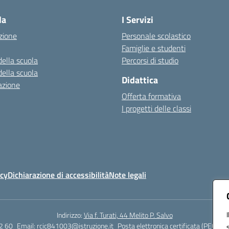
la
I Servizi
zione
Personale scolastico
Famiglie e studenti
della scuola
Percorsi di studio
della scuola
Didattica
azione
Offerta formativa
I progetti delle classi
icy
Dichiarazione di accessibilità
Note legali
Indirizzo:
Via f. Turati, 44 Melito P. Salvo
2 60
Email:
rcic841003@istruzione.it
Posta elettronica certificata (PEC):
rc