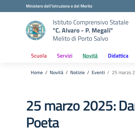
Vai ai contenuti
Vai al menu di navigazione
Vai al footer
Ministero dell'Istruzione e del Merito
Istituto Comprensivo Statale
"C. Alvaro - P. Megali"
Melito di Porto Salvo
Scuola
Servizi
Novità
Didattica
Home
Novità
Notizie
Eventi
25 marzo 2
25 marzo 2025: Da
Poeta