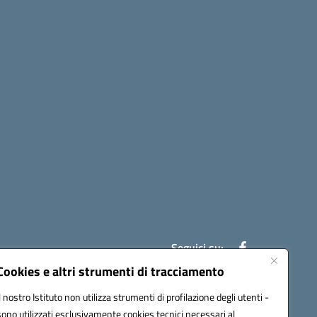
Seguici su:
Cookies e altri strumenti di tracciamento
Il nostro Istituto non utilizza strumenti di profilazione degli utenti -
ic841003@pec.istruzione.it
sono utilizzati esclusivamente cookies tecnici necessari al