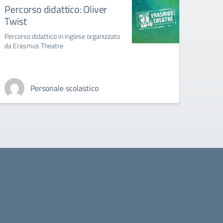
Percorso didattico: Oliver
Inco
Twist
eTwi
Percorso didattico in inglese organizzato
formaz
da Erasmus Theatre
Personale scolastico