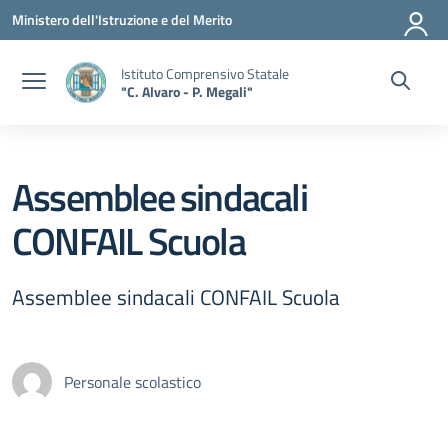
Vai ai contenuti
Vai al menu di navigazione
Vai al footer
Ministero dell'Istruzione e del Merito
Istituto Comprensivo Statale
"C. Alvaro - P. Megali"
Assemblee sindacali
CONFAIL Scuola
Assemblee sindacali CONFAIL Scuola
Personale scolastico