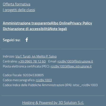
Offerta formativa
I progetti delle classi
Amministrazione trasparente
Albo Online
Privacy Policy
Dichiarazione di accessibilità
Note legali
Seguici su:
Indirizzo:
Via f. Turati, 44 Melito P. Salvo
Centralino:
+39 0965 78 12 60
Email:
rcic841003@istruzione.it
Posta elettronica certificata (PEC):
rcic841003@pec.istruzione.it
Codice fiscale: 92034530805
Codice meccanografico:
rcic841003
Codice Indice delle Pubbliche Amministrazioni (IPA): istsc_rcic841003
Hosting & Powered by 3D Solution S.r.l.