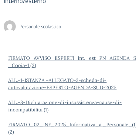
interno/esterno
Personale scolastico
FIRMATO_AVVISO_ESPERTI_int._est_PN_AGENDA_S
_Copia-1 (2)
ALL.-1-ISTANZA –
ALLEGATO-2-scheda-di-
autovalutazione-ESPERTO-AGENDA-SUD-2025
ALL.-3-Dichiarazione-di-insussistenza-cause-di-
incompatibilita (1)
FIRMATO_02_INF_2025_Informativa_al_Personale_(1
(2)