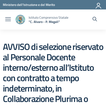
Vai ai contenuti
Vai al menu di navigazione
Vai al footer
Ministero dell'Istruzione e del Merito
Istituto Comprensivo Statale
"C. Alvaro - P. Megali"
AVVISO di selezione riservato
al Personale Docente
interno/esterno all’Istituto
con contratto a tempo
indeterminato, in
Collaborazione Plurima o