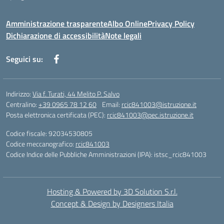
Amministrazione trasparente
Albo Online
Privacy Policy
Dichiarazione di accessibilità
Note legali
Seguici su:
Indirizzo:
Via f. Turati, 44 Melito P. Salvo
Centralino:
+39 0965 78 12 60
Email:
rcic841003@istruzione.it
Posta elettronica certificata (PEC):
rcic841003@pec.istruzione.it
Codice fiscale: 92034530805
Codice meccanografico:
rcic841003
Codice Indice delle Pubbliche Amministrazioni (IPA): istsc_rcic841003
Hosting & Powered by 3D Solution S.r.l.
Concept & Design by Designers Italia