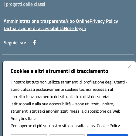
I progetti delle classi
Amministrazione trasparente
Albo Online
Privacy Policy
Dichiarazione di accessibilità
Note legali
Seguici su:
Indirizzo:
Via f. Turati, 44 Melito P. Salvo
Centralino:
Cookies e altri strumenti di tracciamento
+39 0965 78 12 60
Email:
rcic841003@istruzione.it
Posta elettronica certificata (PEC):
rcic841003@pec.istruzione.it
Il nostro Istituto non utilizza strumenti di profilazione degli utenti -
Codice fiscale: 92034530805
sono utilizzati esclusivamente cookies tecnici necessari al
Codice meccanografico:
rcic841003
corretto funzionamento del sito, alla fruibilità dei servizi
Codice Indice delle Pubbliche Amministrazioni (IPA): istsc_rcic841003
istituzionali e alla sua accessibilità – sono utilizzati, inoltre,
strumenti statistici anonimizzati messi a disposizione da Web
Analytics Italia.
Hosting & Powered by 3D Solution S.r.l.
Per saperne di più sul nostro sito, consulta la ns. Cookie Policy.
Concept & Design by Designers Italia