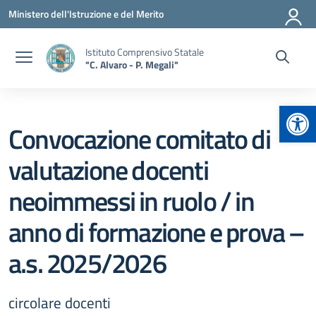
Vai ai contenuti
Vai al menu di navigazione
Vai al footer
Ministero dell'Istruzione e del Merito
Istituto Comprensivo Statale
"C. Alvaro - P. Megali"
Apr
Convocazione comitato di
valutazione docenti
neoimmessi in ruolo / in
anno di formazione e prova –
a.s. 2025/2026
circolare docenti