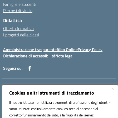
Famiglie e studenti
Percorsi di studio
Didattica
Offerta formativa
I progetti delle classi
Amministrazione trasparente
Albo Online
Privacy Policy
Dichiarazione di accessibilità
Note legali
Seguici su:
Indirizzo:
Via f. Turati, 44 Melito P. Salvo
Centralino:
Cookies e altri strumenti di tracciamento
+39 0965 78 12 60
Email:
rcic841003@istruzione.it
Posta elettronica certificata (PEC):
rcic841003@pec.istruzione.it
Il nostro Istituto non utilizza strumenti di profilazione degli utenti -
Codice fiscale: 92034530805
sono utilizzati esclusivamente cookies tecnici necessari al
Codice meccanografico:
rcic841003
corretto funzionamento del sito, alla fruibilità dei servizi