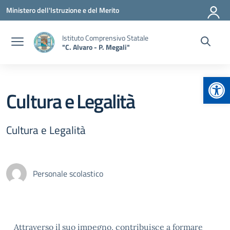
Vai ai contenuti
Vai al menu di navigazione
Vai al footer
Ministero dell'Istruzione e del Merito
Istituto Comprensivo Statale
"C. Alvaro - P. Megali"
Apr
Cultura e Legalità
Cultura e Legalità
Personale scolastico
Attraverso il suo impegno, contribuisce a formare