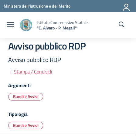
Vai ai contenuti
Vai al menu di navigazione
Vai al footer
Ministero dell'Istruzione e del Merito
Istituto Comprensivo Statale
"C. Alvaro - P. Megali"
Avviso pubblico RDP
Avviso pubblico RDP
Stampa / Condividi
Argomenti
Bandi e Avvisi
Tipologia
Bandi e Avvisi