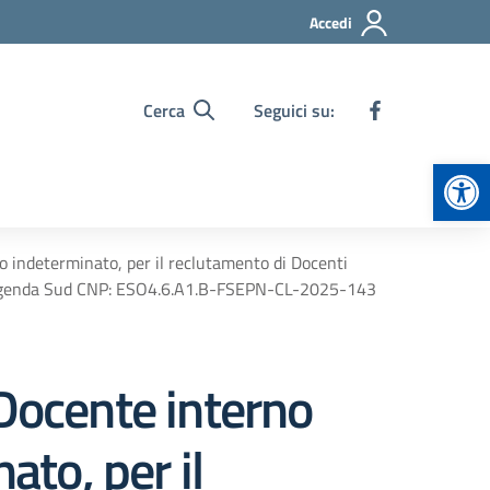
Accedi
Cerca
Seguici su:
Apr
po indeterminato, per il reclutamento di Docenti
– Agenda Sud CNP: ESO4.6.A1.B-FSEPN-CL-2025-143
 Docente interno
ato, per il