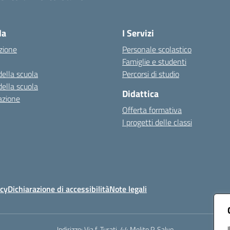
Visita la pagina iniziale della scuola
la
I Servizi
zione
Personale scolastico
Famiglie e studenti
della scuola
Percorsi di studio
della scuola
Didattica
azione
Offerta formativa
I progetti delle classi
icy
Dichiarazione di accessibilità
Note legali
Indirizzo:
Via f. Turati, 44 Melito P. Salvo