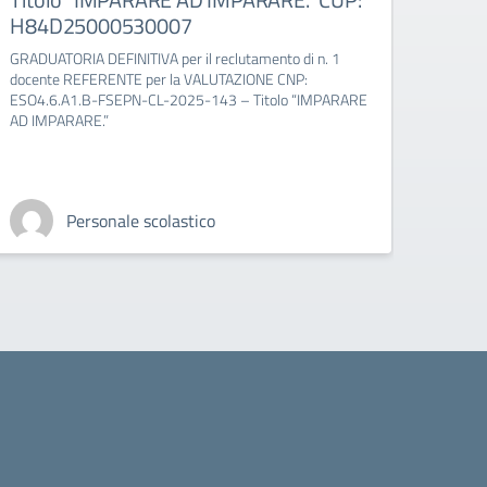
H84D25000530007
Prog
2025
GRADUATORIA DEFINITIVA per il reclutamento di n. 1
AD I
docente REFERENTE per la VALUTAZIONE CNP:
H84
ESO4.6.A1.B-FSEPN-CL-2025-143 – Titolo “IMPARARE
AD IMPARARE.”
DECRE
INDIVI
realiz
Personale scolastico