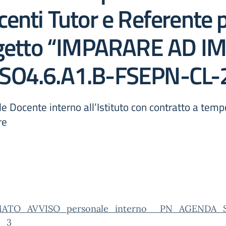
enti Tutor e Referente p
rogetto “IMPARARE AD 
ESO4.6.A1.B-FSEPN-CL
e Docente interno all’Istituto con contratto a temp
re
MATO_AVVISO_personale_interno__PN_AGENDA_
a_3