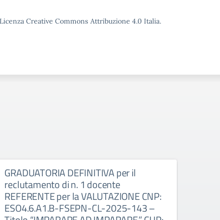
o Licenza Creative Commons Attribuzione 4.0 Italia.
GRADUATORIA DEFINITIVA per il
DEC
reclutamento di n. 1 docente
INCA
REFERENTE per la VALUTAZIONE CNP:
INTE
ESO4.6.A1.B-FSEPN-CL-2025-143 –
del 
Titolo “IMPARARE AD IMPARARE.” CUP:
annua