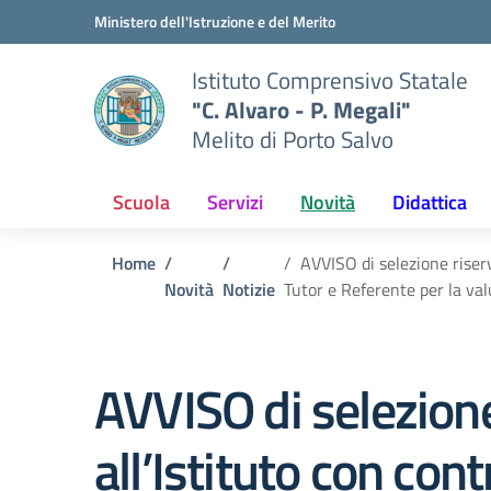
Vai ai contenuti
Vai al menu di navigazione
Vai al footer
Ministero dell'Istruzione e del Merito
Istituto Comprensivo Statale
"C. Alvaro - P. Megali"
Melito di Porto Salvo
Scuola
Servizi
Novità
Didattica
Home
AVVISO di selezione riser
Novità
Notizie
Tutor e Referente per la 
AVVISO di selezione
all’Istituto con con